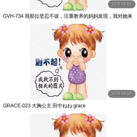
2026-08-06
GVH-734 我那位坚忍不拔，注重教养的妈妈发现，我对她来
说太有男子气概，无法 わか菜ほの グローリークエスト
2026-08-06
GRACE-023 大胸公主 田中ねね grace